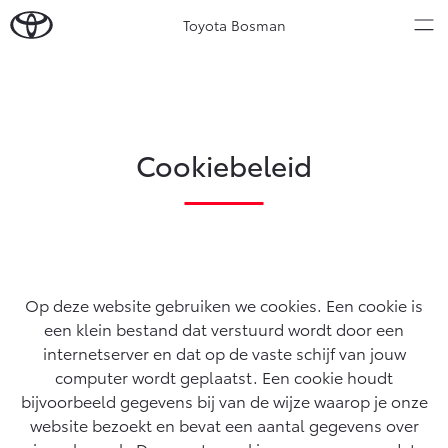
Toyota Bosman
Over Ons
Modellen
Cookiebeleid
Ons bedrijf
Occasions
Ons bedrijf
Aygo X
Yaris
Onze medewerkers
HYBRIDE
HYBRIDE
Contact en Route
Nieuws & Acties
Vacatures
Op deze website gebruiken we cookies. Een cookie is
Klantbeoordelingen
een klein bestand dat verstuurd wordt door een
Onderhoud
internetserver en dat op de vaste schijf van jouw
computer wordt geplaatst. Een cookie houdt
Vanaf € 23.750,-
Vanaf € 27.195,-
Diensten
bijvoorbeeld gegevens bij van de wijze waarop je onze
Service & Onderhoud
website bezoekt en bevat een aantal gegevens over