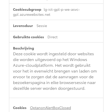
noodzakelijke
cookies
lg-ict-gpl-p-we-asvc-
Proace (excl. BTW)
Proace Verso
gpl.azurewebsites.net
OOK ALS BATTERIJ-
BATTERIJ-ELEKTRISCH
ELEKTRISCH
Sessie
Direct
Vanaf € 37.500,-
Vanaf € 55.950,-
Deze cookie wordt ingesteld door websites
die worden uitgevoerd op het Windows
Azure-cloudplatform. Het wordt gebruikt
Proace Max (excl. BTW)
Hilux (excl. BTW)
voor het in evenwicht brengen van laden om
OOK ALS BATTERIJ-
OOK ALS BATTERIJ-
ervoor te zorgen dat de aanvragen voor de
ELEKTRISCH
ELEKTRISCH
bezoekerspagina in elke browsersessie naar
dezelfde server worden doorgestuurd.
Vanaf € 46.301,-
Vanaf € 56.570,-
OptanonAlertBoxClosed