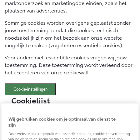
Bedrijfswagens
Toyota fabrieksgarantie
marktonderzoek en marketingdoeleinden, zoals het
Corolla Cross
Toyota C-HR
plaatsen van advertenties.
HYBRIDE
OOK ALS PLUG-IN
HYBRIDE
Bedrijfswagens op maat
Verzekeren
Onderdelen & Accessoires
Sommige cookies worden overigens geplaatst zonder
Financieren of leasen
jouw toestemming, omdat die cookies technisch
Toyota Autoverzekering
Verzekeren
noodzakelijk zijn om het bezoek aan onze website
Onderdelen
Toyota Hybride Autoverzekering
mogelijk te maken (zogeheten essentiële cookies).
Accessoires
Vanaf € 39.995,-
Vanaf € 36.495,-
Banden
Voor andere niet-essentiële cookies vragen wij jouw
toestemming. Deze toestemming wordt verleend door
het accepteren van onze cookiewall.
Connected
Toyota C-HR+
RAV4
BATTERIJ-ELEKTRISCH
PLUG-IN HYBRIDE
Cookie-instellingen
Connected Services
Cookielijst
MyToyota login
MyToyota App
Een cookie is een klein tekstbestandje met gegevens
Wij gebruiken cookies om je optimaal van dienst te
Abonnementen
dat een website (wanneer een gebruiker deze bezoekt)
zijn
Vanaf € 37.995,-
Vanaf € 49.995,-
Multimedia
op uw apparaat wil opslaan om zodoende informatie
Deze website maakt gebruik van essentiële cookies, cookies ter verbetering
over u, zoals uw taalvoorkeur of inloginformatie, te
Connected check
van de website en social media en reclame cookies om je optimaal van