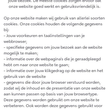
jouw bezoek. De meeste cookies zorgen ervoor dat
Yaris Cross
Urban Cruiser
Werkplaatsafspraak
Zakelijk
HYBRIDE
BATTERIJ-ELEKTRISCH
onze website goed werkt en gebruiksvriendelijk is.
Private Lease
Onderhoud op Maat
APK
Op onze website maken wij gebruik van allerlei soorten
Wat is Private Lease?
Zakelijk
Werkplaatsafspraak maken
cookies. Onze cookies houden de volgende gegevens
Airco check
Bereken je maandbedrag
bij:
Vakantiecheck
Private Lease voor ZZP
- Jouw voorkeuren en taalinstellingen van je
Toyota voor de zaak
Contact en Route
Hybride Zekerheid Controle
Vanaf € 31.895,-
Vanaf € 32.995,-
webbrowser;
Leaserijder
Toyota handleidingen
- specifieke gegevens om jouw bezoek aan de website
ZZP
Financieren
Schade melden
Toyota Service Informatie (SIL)
mogelijk te maken;
Wagenparkbeheer
Corolla Hatchback
Corolla Touring Sports
- informatie over de webpagina’s die je geraadpleegd
HYBRIDE
HYBRIDE
Toyota Betaalplan
hebt om naar onze website te gaan;
Plan een proefrit
Schade & Garantie
- informatie over jouw klikgedrag op de website en het
Leasen
gebruik van de website
Vraag een brochure aan
Oplaadservice
Toyota Pechhulp
- gegevens die door jouw browser verstuurd worden,
Financial Lease
zodat wij de inhoud en de presentatie van onze website
Schade & Glasherstel
Thuislaadpakketten
Operational Lease
Bekijk de verwachte modellen
aan kunnen passen op basis van jouw browsertype.
10 jaar Toyota garantie
Vanaf € 33.495,-
Vanaf € 35.495,-
Laadpas
Deze gegevens worden gebruikt om onze website te
10 jaar batterijgarantie
verbeteren. Ook worden deze gegevens gebruikt voor
Energie en slim laden