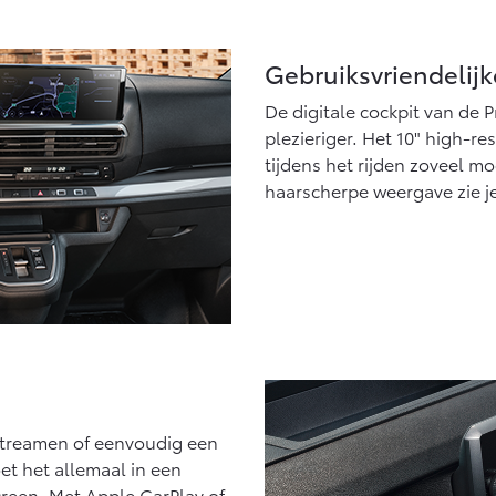
Gebruiksvriendelijk
De digitale cockpit van de P
plezieriger. Het 10" high-res
tijdens het rijden zoveel m
haarscherpe weergave zie je
streamen of eenvoudig een
et het allemaal in een
reen. Met Apple CarPlay of