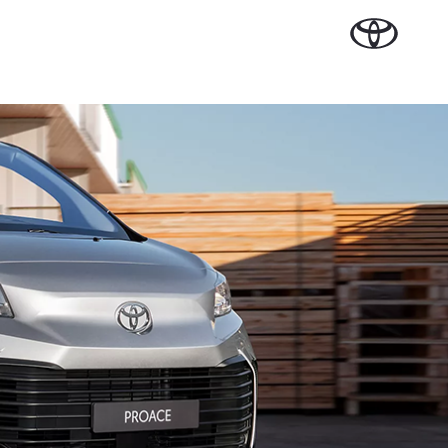
Plan een proefrit
Schade melden
Contact en
Plan een
Onderdelen &
Oplaadservice
Bedrijfswagens
Route
proefrit
n Cruiser
Accessoires
TERIJ-ELEKTRISCH
Vraag een brochure aan
Werkplaatsafspraak
ase
Thuislaadpakketten
Bedrijfswagens op
Vraag een
maken
Onderdelen
maat
brochure
 Lease
Laadpas
aan
Accessoires
Financieren of
Bekijk de verwachte
Energie en slim laden
Contact en Route
modellen
leasen
Banden
Contact en
Verzekeren
f € 32.995,-
Route
ota C-HR
 ALS PLUG-IN
RIDE