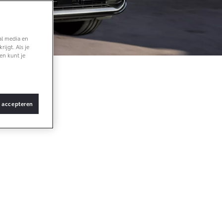
f € 36.495,-
X Touring
al media en
TERIJ-ELEKTRISCH
ijgt. Als je
en kunt je
 aan
s accepteren
f € 48.995,-
ace Verso
TERIJ-ELEKTRISCH
pecifieke
f € 55.950,-
form