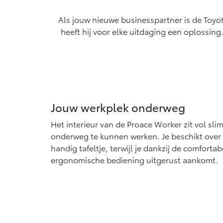
algemeen geldende wetgeving.
Proace Max (excl. BTW)
Hil
OOK ALS BATTERIJ-
OOK
Als jouw nieuwe businesspartner is de Toyo
ELEKTRISCH
ELE
heeft hij voor elke uitdaging een oplossing
Vanaf € 46.301,-
Van
Jouw werkplek onderweg
Het interieur van de Proace Worker zit vol sli
onderweg te kunnen werken. Je beschikt over 
handig tafeltje, terwijl je dankzij de comforta
ergonomische bediening uitgerust aankomt.