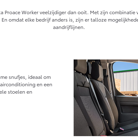
ux (excl. BTW)
Land Cruiser (excl. BTW)
 ALS BATTERIJ-
ta Proace Worker veelzijdiger dan ooit. Met zijn combinatie
KTRISCH
. En omdat elke bedrijf anders is, zijn er talloze mogelijkhe
aandrijflijnen.
af € 56.570,-
Vanaf € 89.986,-
mme snufjes, ideaal om
airconditioning en een
bele stoelen en