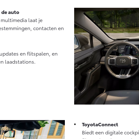
ux (excl. BTW)
Land Cruiser (excl. BTW)
 de auto
 ALS BATTERIJ-
KTRISCH
 multimedia laat je
bestemmingen, contacten en
updates en flitspalen, en
af € 56.570,-
Vanaf € 89.986,-
en laadstations.
ToyotaConnect
Biedt een digitale cock