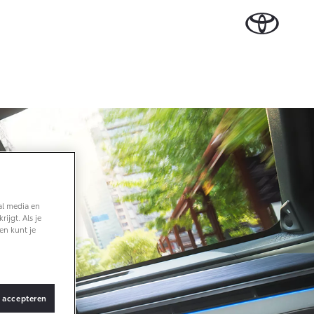
Plan een proefrit
Schade melden
Contact en
Plan een
Onderdelen &
Oplaadservice
Bedrijfswagens
Route
proefrit
n Cruiser
Accessoires
TERIJ-ELEKTRISCH
Vraag een brochure aan
Werkplaatsafspraak
ase
Thuislaadpakketten
Bedrijfswagens op
Vraag een
maken
Onderdelen
maat
brochure
 Lease
Laadpas
aan
Accessoires
Financieren of
Bekijk de verwachte
Energie en slim laden
Contact en Route
modellen
leasen
Banden
Contact en
Verzekeren
f € 32.995,-
Route
al media en
ijgt. Als je
ota C-HR
en kunt je
 ALS PLUG-IN
RIDE
s accepteren