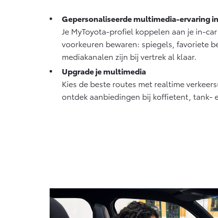
Proace Max (excl. BTW)
Hil
Gepersonaliseerde multimedia-ervaring in
OOK ALS BATTERIJ-
OOK
ELEKTRISCH
ELE
Je MyToyota-profiel koppelen aan je in-car
voorkeuren bewaren: spiegels, favoriete 
mediakanalen zijn bij vertrek al klaar.
Upgrade je multimedia
Kies de beste routes met realtime verkeers
Vanaf € 46.301,-
Van
ontdek aanbiedingen bij koffietent, tank- 