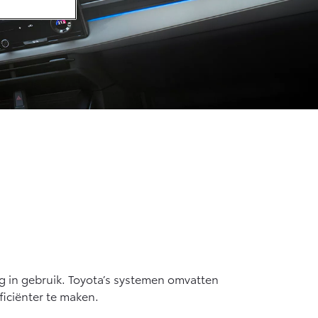
f € 36.495,-
X Touring
TERIJ-ELEKTRISCH
f € 48.995,-
ace Verso
TERIJ-ELEKTRISCH
m
ig in gebruik. Toyota’s systemen omvatten
ficiënter te maken.
f € 55.950,-