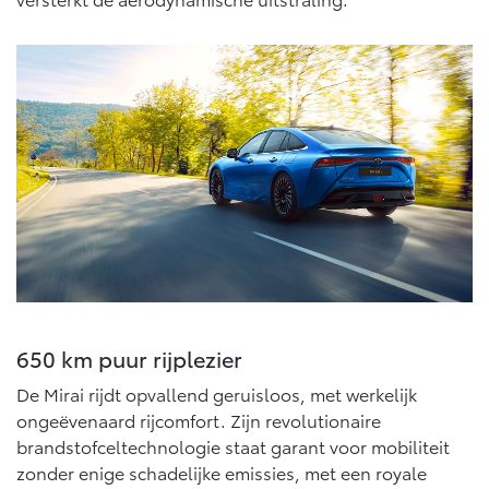
Navigatie updates
bZ4X
bZ4X Touring
BATTERIJ-ELEKTRISCH
BATTERIJ-ELEKTRISCH
Vanaf € 39.995,-
Vanaf € 48.995,-
Mirai
Proace City (excl. BTW)
WATERSTOF-ELEKTRISCH
OOK ALS BATTERIJ-
ELEKTRISCH
650 km puur rijplezier
De Mirai rijdt opvallend geruisloos, met werkelijk
ongeëvenaard rijcomfort. Zijn revolutionaire
brandstofceltechnologie staat garant voor mobiliteit
Vanaf € 76.695,-
Vanaf € 27.945,-
zonder enige schadelijke emissies, met een royale