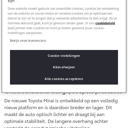
Bedrijfswagens
Toyota fabrieksgarantie
zijn
Corolla Cross
Toyota C-HR
Deze website maakt gebruik van essentiële cookies, cookies ter verbetering
HYBRIDE
OOK ALS PLUG-IN
van de website en social media en reclame cookies om je optimaal van
HYBRIDE
Bedrijfswagens op maat
Verzekeren
dienst te zijn en te zorgen dat je relevante advertenties te zien krijgt. Als je
Onderdelen & Accessoires
Financieren of leasen
hiermee akkoord gaat, kunt je gewoon verder gaan. In ons
cookiebeleid
leest jemeer over cookies en kunt je indien gewenst jouw cookie-
Toyota Autoverzekering
Verzekeren
instellingen aanpassen.
Onderdelen
Toyota Hybride Autoverzekering
Bekijk onze leveranciers
Accessoires
Vanaf € 39.995,-
Vanaf € 36.495,-
Banden
Cookie-instellingen
Alles afwijzen
Connected
Toyota C-HR+
RAV4
BATTERIJ-ELEKTRISCH
PLUG-IN HYBRIDE
Alle cookies accepteren
Connected Services
Onderscheidend design, soepele prestaties
MyToyota login
De nieuwe Toyota Mirai is ontwikkeld op een volledig
MyToyota App
nieuw platform en is daardoor breder en lager. Dit
Abonnementen
maakt de auto optisch lichter en draagt bij aan
Vanaf € 37.995,-
Vanaf € 49.995,-
Multimedia
optimale stabiliteit. De langere overhang achter
Connected check
versterkt de aerodynamische uitstraling.