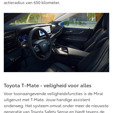
actieradius van 650 kilometer.
Proace (excl. BTW)
Proace Verso
OOK ALS BATTERIJ-
BATTERIJ-ELEKTRISCH
ELEKTRISCH
Vanaf € 37.500,-
Vanaf € 55.950,-
Proace Max (excl. BTW)
Hilux (excl. BTW)
OOK ALS BATTERIJ-
OOK ALS BATTERIJ-
ELEKTRISCH
ELEKTRISCH
Toyota T-Mate - veiligheid voor alles
Voor toonaangevende veiligheidsfuncties is de Mirai
uitgerust met T-Mate. Jouw handige assistent
onderweg. Het systeem omvat onder meer de nieuwste
Vanaf € 46.301,-
Vanaf € 56.570,-
generatie van Toyota Safety Sense en biedt tevens de