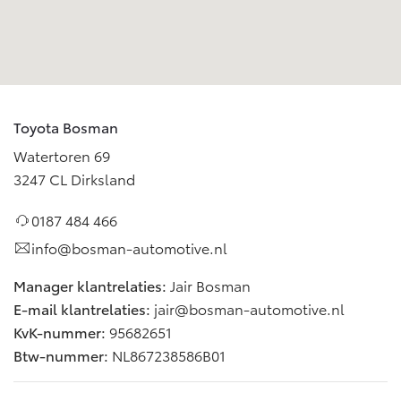
Bedrijfswagens
Toyota fabrieksgarantie
Corolla Cross
Toyota C-HR
HYBRIDE
OOK ALS PLUG-IN
HYBRIDE
Bedrijfswagens op maat
Verzekeren
Onderdelen & Accessoires
Financieren of leasen
Toyota Autoverzekering
Verzekeren
Onderdelen
Toyota Hybride Autoverzekering
Toyota Bosman
Accessoires
Watertoren 69
Vanaf € 39.995,-
Vanaf € 36.495,-
Banden
3247 CL Dirksland
0187 484 466
Connected
Toyota C-HR+
RAV4
BATTERIJ-ELEKTRISCH
PLUG-IN HYBRIDE
info@bosman-automotive.nl
Connected Services
Manager klantrelaties:
Jair Bosman
MyToyota login
E-mail klantrelaties:
jair@bosman-automotive.nl
MyToyota App
KvK-nummer:
95682651
Abonnementen
Btw-nummer:
NL867238586B01
Vanaf € 37.995,-
Vanaf € 49.995,-
Multimedia
Connected check