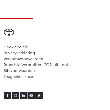
Land Cruiser (excl. BTW)
Cookiebeleid
Vanaf € 89.986,-
Privacyverklaring
Verkoopvoorwaarden
Brandstofverbruik en CO2-uitstoot
Sitevoorwaarden
Toegankelijkheid