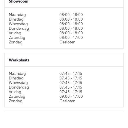
Showroom
Proace (excl. BTW)
Proace Verso
Maandag
08:00 - 18:00
OOK ALS BATTERIJ-
BATTERIJ-ELEKTRISCH
Dinsdag
08:00 - 18:00
ELEKTRISCH
Woensdag
08:00 - 18:00
Donderdag
08:00 - 18:00
Vrijdag
08:00 - 18:00
Zaterdag
08:00 - 17:00
Zondag
Gesloten
Vanaf € 37.500,-
Vanaf € 55.950,-
Werkplaats
Maandag
07:45 - 17:15
Proace Max (excl. BTW)
Hilux (excl. BTW)
Dinsdag
07:45 - 17:15
OOK ALS BATTERIJ-
OOK ALS BATTERIJ-
Woensdag
07:45 - 17:15
ELEKTRISCH
ELEKTRISCH
Donderdag
07:45 - 17:15
Vrijdag
07:45 - 17:15
Zaterdag
09:00 - 17:00
Zondag
Gesloten
Vanaf € 46.301,-
Vanaf € 56.570,-