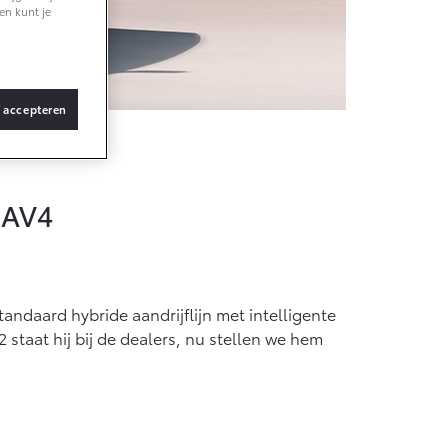
en kunt je
f € 36.495,-
X Touring
TERIJ-ELEKTRISCH
s accepteren
opmodel
RAV4
f € 48.995,-
ace Verso
TERIJ-ELEKTRISCH
andaard hybride aandrijflijn met intelligente
 staat hij bij de dealers, nu stellen we hem
f € 55.950,-