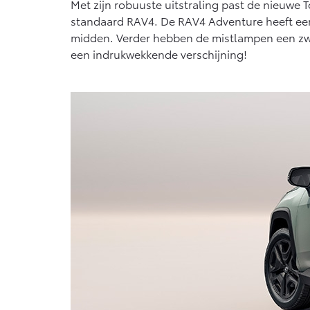
Met zijn robuuste uitstraling past de nieuwe T
Proace Max (excl. BTW)
Hil
standaard RAV4. De RAV4 Adventure heeft een 
OOK ALS BATTERIJ-
OOK
midden. Verder hebben de mistlampen een zwar
ELEKTRISCH
ELE
een indrukwekkende verschijning!
Vanaf € 46.301,-
Van