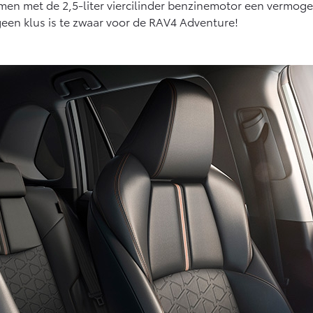
samen met de 2,5-liter viercilinder benzinemotor een vermo
geen klus is te zwaar voor de RAV4 Adventure!