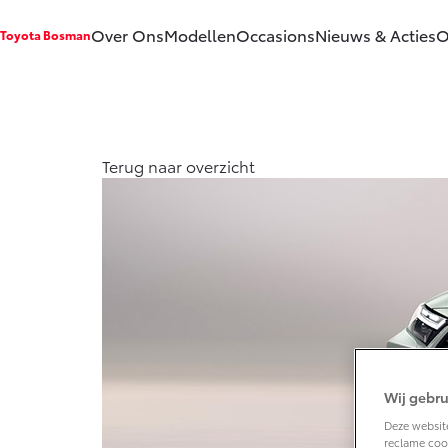
Over Ons
Modellen
Occasions
Nieuws & Acties
O
Toyota Bosman
Ons bedrijf
Aygo X
Yari
HYBRIDE
HYB
Ons bedrijf
Terug naar overzicht
Onze
medewerkers
Contact en
Route
Vanaf € 23.750,-
Van
Vacatures
Corolla Hatchback
Cor
Klantbeoordelingen
HYBRIDE
HYB
Wij gebru
Deze website
reclame cook