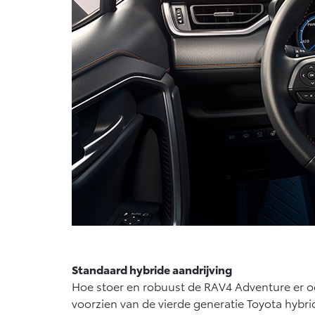
Standaard hybride aandrijving
Hoe stoer en robuust de RAV4 Adventure er ook
voorzien van de vierde generatie Toyota hybr