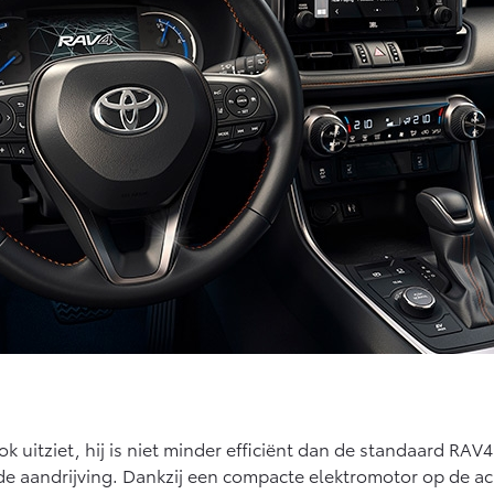
 uitziet, hij is niet minder efficiënt dan de standaard RAV
ide aandrijving. Dankzij een compacte elektromotor op de a