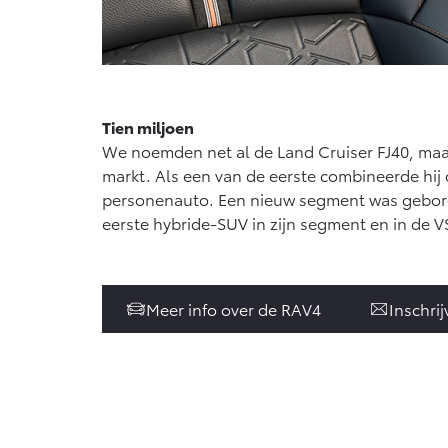
Tien miljoen
We noemden net al de Land Cruiser FJ40, maa
markt. Als een van de eerste combineerde hi
personenauto. Een nieuw segment was geboren!
eerste hybride-SUV in zijn segment en in de VS 
Meer info over de RAV4
Inschri