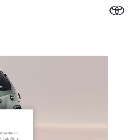
Plan een proefrit
Schade melden
Contact en
Plan een
Onderdelen &
Oplaadservice
Bedrijfswagens
Route
proefrit
n Cruiser
Accessoires
TERIJ-ELEKTRISCH
Vraag een brochure aan
Werkplaatsafspraak
ase
Thuislaadpakketten
Bedrijfswagens op
Vraag een
maken
Onderdelen
maat
brochure
 Lease
Laadpas
aan
Accessoires
Financieren of
Bekijk de verwachte
Energie en slim laden
Contact en Route
modellen
leasen
Banden
Contact en
Verzekeren
f € 32.995,-
Route
ota C-HR
 ALS PLUG-IN
RIDE
al media en
ijgt. Als je