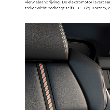
vierwielaandrijving. De elektromotor levert 
trekgewicht bedraagt zelfs 1.650 kg. Kortom, 