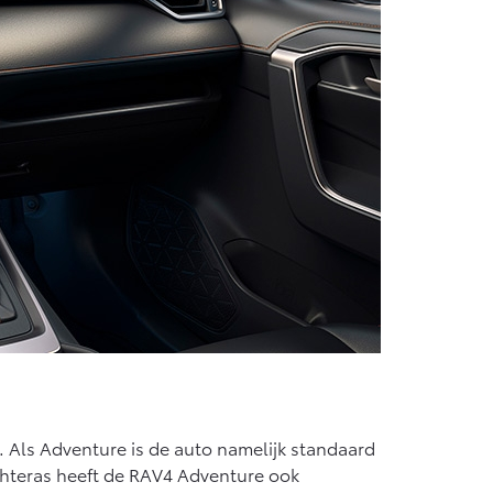
4. Als Adventure is de auto namelijk standaard
chteras heeft de RAV4 Adventure ook