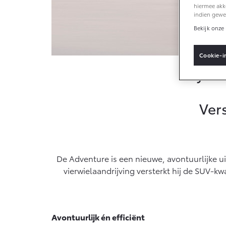
hiermee akk
Vanaf € 33.495,-
Van
indien gewe
Bekijk onze 
Toyota C-HR+
RAV
BATTERIJ-ELEKTRISCH
PLU
Cookie-i
Toyota
Ver
Vanaf € 37.995,-
Van
Mirai
Proa
WATERSTOF-
OOK
ELEKTRISCH
ELE
De Adventure is een nieuwe, avontuurlijke ui
vierwielaandrijving versterkt hij de SUV-kw
Vanaf € 76.695,-
Van
Avontuurlijk én efficiënt