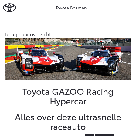
Toyota Bosman
Over Ons
Terug naar overzicht
Modellen
Ons bedrijf
Occasions
Ons bedrijf
Aygo X
Yaris
Onze medewerkers
HYBRIDE
HYBRIDE
Contact en Route
Nieuws & Acties
Toyota GAZOO Racing
Vacatures
Hypercar
Klantbeoordelingen
Onderhoud
Alles over deze ultrasnelle
Vanaf € 23.750,-
Vanaf € 27.195,-
Diensten
raceauto
Service & Onderhoud