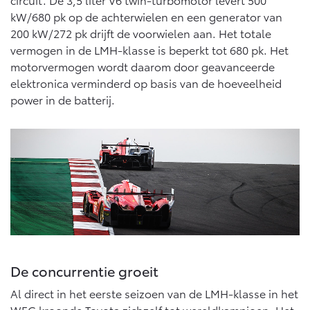
Navigatie updates
kW/680 pk op de achterwielen en een generator van
bZ4X
bZ4X Touring
BATTERIJ-ELEKTRISCH
BATTERIJ-ELEKTRISCH
200 kW/272 pk drijft de voorwielen aan. Het totale
vermogen in de LMH-klasse is beperkt tot 680 pk. Het
motorvermogen wordt daarom door geavanceerde
elektronica verminderd op basis van de hoeveelheid
power in de batterij.
Vanaf € 39.995,-
Vanaf € 48.995,-
Mirai
Proace City (excl. BTW)
WATERSTOF-ELEKTRISCH
OOK ALS BATTERIJ-
ELEKTRISCH
De concurrentie groeit
Vanaf € 76.695,-
Vanaf € 27.945,-
Al direct in het eerste seizoen van de LMH-klasse in het
WEC kroonde Toyota zichzelf tot wereldkampioen. Het