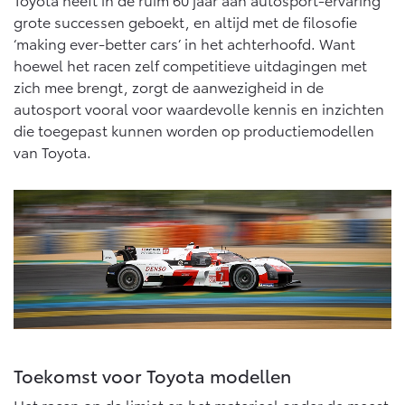
grote successen geboekt, en altijd met de filosofie
‘making ever-better cars’ in het achterhoofd. Want
Land Cruiser (excl. BTW)
hoewel het racen zelf competitieve uitdagingen met
zich mee brengt, zorgt de aanwezigheid in de
autosport vooral voor waardevolle kennis en inzichten
die toegepast kunnen worden op productiemodellen
van Toyota.
Vanaf € 89.986,-
Toekomst voor Toyota modellen
Het racen op de limiet en het materieel onder de meest