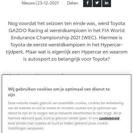
Yaris Cross
Urban Cruiser
Nieuws |
23-12-2021
Delen:
Werkplaatsafspraak
Zakelijk
HYBRIDE
BATTERIJ-ELEKTRISCH
Private Lease
Onderhoud op Maat
APK
Nog voordat het seizoen ten einde was, werd Toyota
Wat is Private Lease?
Zakelijk
Werkplaatsafspraak maken
Airco check
GAZOO Racing al wereldkampioen in het FIA World
Bereken je maandbedrag
Endurance Championship 2021 (WEC). Hiermee is
Vakantiecheck
Private Lease voor ZZP
Toyota voor de zaak
Toyota de eerste wereldkampioen in het Hypercar-
Contact en Route
Hybride Zekerheid Controle
Vanaf € 31.895,-
Vanaf € 32.995,-
tijdperk. Maar wat is eigenlijk een Hypercar en waarom
Leaserijder
Toyota handleidingen
is autosport zo belangrijk voor Toyota?
ZZP
Financieren
Schade melden
Toyota Service Informatie (SIL)
Wagenparkbeheer
Corolla Hatchback
Corolla Touring Sports
Wat is een Hypercar?
HYBRIDE
HYBRIDE
Toyota Betaalplan
Plan een proefrit
Schade & Garantie
De Hypercars vormen een nieuwe klasse (LMH) in het
Leasen
Wij gebruiken cookies om je optimaal van dienst te
World Endurance Championship (WEC). In deze klasse
zijn
Vraag een brochure aan
Oplaadservice
gaat het om langeafstandsraces, zoals de bekende 24
Toyota Pechhulp
Deze website maakt gebruik van essentiële cookies, cookies ter verbetering
Financial Lease
uur van Le Mans of de 6 uur van Spa-Francorchamps.
Schade & Glasherstel
van de website en social media en reclame cookies om je optimaal van
Thuislaadpakketten
Operational Lease
Deze Hypercars zijn de snelste auto’s in zo’n race,
Bekijk de verwachte modellen
dienst te zijn en te zorgen dat je relevante advertenties te zien krijgt. Als je
10 jaar Toyota garantie
Vanaf € 33.495,-
Vanaf € 35.495,-
hiermee akkoord gaat, kunt je gewoon verder gaan. In ons
cookiebeleid
waaraan ook bolides uit minder snelle klassen
Laadpas
leest jemeer over cookies en kunt je indien gewenst jouw cookie-
10 jaar batterijgarantie
deelnemen. Het produceren van een LMH-auto is
instellingen aanpassen.
Energie en slim laden