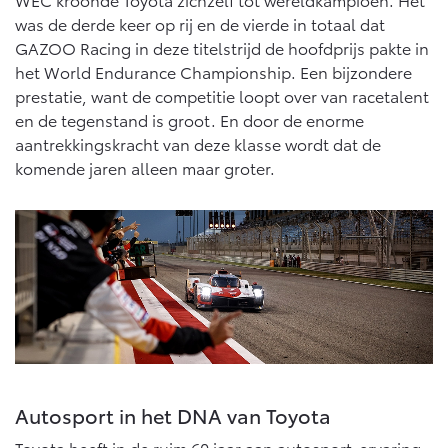
was de derde keer op rij en de vierde in totaal dat
Proace (excl. BTW)
Proace Verso
GAZOO Racing in deze titelstrijd de hoofdprijs pakte in
OOK ALS BATTERIJ-
BATTERIJ-ELEKTRISCH
het World Endurance Championship. Een bijzondere
ELEKTRISCH
prestatie, want de competitie loopt over van racetalent
en de tegenstand is groot. En door de enorme
aantrekkingskracht van deze klasse wordt dat de
komende jaren alleen maar groter.
Vanaf € 37.500,-
Vanaf € 55.950,-
Proace Max (excl. BTW)
Hilux (excl. BTW)
OOK ALS BATTERIJ-
OOK ALS BATTERIJ-
ELEKTRISCH
ELEKTRISCH
Autosport in het DNA van Toyota
Vanaf € 46.301,-
Vanaf € 56.570,-
Toyota heeft in de ruim 60 jaar aan autosport-ervaring