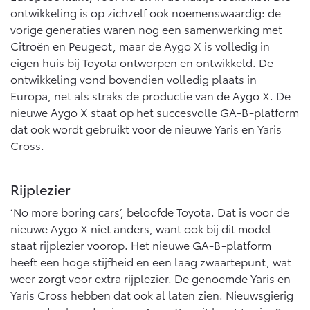
ontwikkeling is op zichzelf ook noemenswaardig: de
Navigatie updates
bZ4X
bZ4X Touring
vorige generaties waren nog een samenwerking met
BATTERIJ-ELEKTRISCH
BATTERIJ-ELEKTRISCH
Citroën en Peugeot, maar de Aygo X is volledig in
eigen huis bij Toyota ontworpen en ontwikkeld. De
ontwikkeling vond bovendien volledig plaats in
Europa, net als straks de productie van de Aygo X. De
nieuwe Aygo X staat op het succesvolle GA-B-platform
dat ook wordt gebruikt voor de nieuwe Yaris en Yaris
Vanaf € 39.995,-
Vanaf € 48.995,-
Cross.
Mirai
Proace City (excl. BTW)
Rijplezier
WATERSTOF-ELEKTRISCH
OOK ALS BATTERIJ-
ELEKTRISCH
‘No more boring cars’, beloofde Toyota. Dat is voor de
nieuwe Aygo X niet anders, want ook bij dit model
staat rijplezier voorop. Het nieuwe GA-B-platform
heeft een hoge stijfheid en een laag zwaartepunt, wat
weer zorgt voor extra rijplezier. De genoemde Yaris en
Vanaf € 76.695,-
Vanaf € 27.945,-
Yaris Cross hebben dat ook al laten zien. Nieuwsgierig