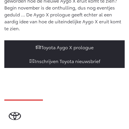
geworden hoe de nieuwe Aygo X eruit komt te zien?
Begin november is de onthulling, dus nog eventjes
Proace (excl. BTW)
Proace Verso
geduld … De Aygo X prologue geeft echter al een
OOK ALS BATTERIJ-
BATTERIJ-ELEKTRISCH
aardig idee van hoe de uiteindelijke Aygo X eruit komt
ELEKTRISCH
te zien.
Toyota Aygo X prologue
Vanaf € 37.500,-
Vanaf € 55.950,-
Inschrijven Toyota nieuwsbrief
Proace Max (excl. BTW)
Hilux (excl. BTW)
OOK ALS BATTERIJ-
OOK ALS BATTERIJ-
ELEKTRISCH
ELEKTRISCH
Vanaf € 46.301,-
Vanaf € 56.570,-