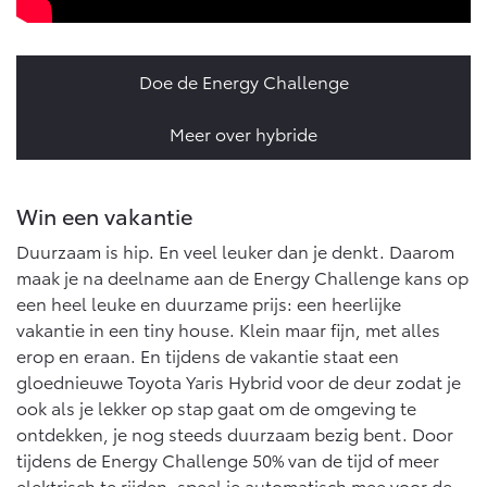
Proace (excl. BTW)
Proace Verso
OOK ALS BATTERIJ-
BATTERIJ-ELEKTRISCH
Doe de Energy Challenge
ELEKTRISCH
Meer over hybride
Win een vakantie
Vanaf € 37.500,-
Vanaf € 55.950,-
Duurzaam is hip. En veel leuker dan je denkt. Daarom
maak je na deelname aan de Energy Challenge kans op
Proace Max (excl. BTW)
Hilux (excl. BTW)
een heel leuke en duurzame prijs: een heerlijke
OOK ALS BATTERIJ-
OOK ALS BATTERIJ-
vakantie in een tiny house. Klein maar fijn, met alles
ELEKTRISCH
ELEKTRISCH
erop en eraan. En tijdens de vakantie staat een
gloednieuwe Toyota Yaris Hybrid voor de deur zodat je
ook als je lekker op stap gaat om de omgeving te
ontdekken, je nog steeds duurzaam bezig bent. Door
tijdens de Energy Challenge 50% van de tijd of meer
Vanaf € 46.301,-
Vanaf € 56.570,-
elektrisch te rijden, speel je automatisch mee voor de