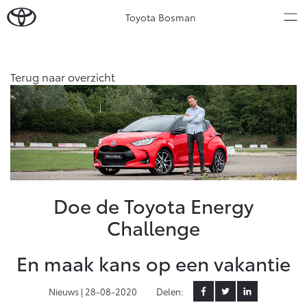
Toyota Bosman
Over Ons
Terug naar overzicht
Modellen
Ons bedrijf
Occasions
Ons bedrijf
Aygo X
Yaris
Onze medewerkers
HYBRIDE
HYBRIDE
Contact en Route
Nieuws & Acties
Doe de Toyota Energy
Vacatures
Challenge
Klantbeoordelingen
Onderhoud
En maak kans op een vakantie
Vanaf € 23.750,-
Vanaf € 27.195,-
Diensten
Service & Onderhoud
Nieuws |
28-08-2020
Delen: