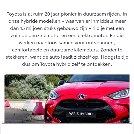
Yaris Cross
Urban Cruiser
Werkplaatsafspraak
Zakelijk
HYBRIDE
BATTERIJ-ELEKTRISCH
Private Lease
Onderhoud op Maat
Toyota is al ruim 20 jaar pionier in duurzaam rijden. In
onze hybride modellen – waarvan er inmiddels meer
APK
Wat is Private Lease?
Zakelijk
dan 15 miljoen stuks gebouwd zijn – rijd je met een
Werkplaatsafspraak maken
Airco check
Bereken je maandbedrag
zuinige benzinemotor én een elektromotor. En die
Vakantiecheck
Private Lease voor ZZP
werken naadloos samen voor ontspannen,
Toyota voor de zaak
Contact en Route
Hybride Zekerheid Controle
Vanaf € 31.895,-
Vanaf € 32.995,-
comfortabele en duurzame kilometers. Zonder te
Leaserijder
Toyota handleidingen
stekkeren, want de auto laadt zichzelf op. Hoogste tijd
ZZP
Financieren
Schade melden
dus om Toyota hybrid zelf te ontdekken.
Toyota Service Informatie (SIL)
Wagenparkbeheer
Corolla Hatchback
Corolla Touring Sports
HYBRIDE
HYBRIDE
Toyota Betaalplan
Plan een proefrit
Schade & Garantie
Leasen
Vraag een brochure aan
Oplaadservice
Toyota Pechhulp
Financial Lease
Schade & Glasherstel
Thuislaadpakketten
Operational Lease
Bekijk de verwachte modellen
10 jaar Toyota garantie
Vanaf € 33.495,-
Vanaf € 35.495,-
Laadpas
10 jaar batterijgarantie
Energie en slim laden