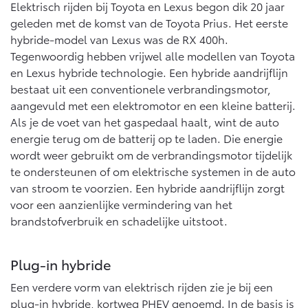
Elektrisch rijden bij Toyota en Lexus begon dik 20 jaar
geleden met de komst van de Toyota Prius. Het eerste
Proace (excl. BTW)
Proace Verso
hybride-model van Lexus was de RX 400h.
OOK ALS BATTERIJ-
BATTERIJ-ELEKTRISCH
ELEKTRISCH
Tegenwoordig hebben vrijwel alle modellen van Toyota
en Lexus hybride technologie. Een hybride aandrijflijn
bestaat uit een conventionele verbrandingsmotor,
aangevuld met een elektromotor en een kleine batterij.
Als je de voet van het gaspedaal haalt, wint de auto
Vanaf € 37.500,-
Vanaf € 55.950,-
energie terug om de batterij op te laden. Die energie
wordt weer gebruikt om de verbrandingsmotor tijdelijk
te ondersteunen of om elektrische systemen in de auto
Proace Max (excl. BTW)
Hilux (excl. BTW)
van stroom te voorzien. Een hybride aandrijflijn zorgt
OOK ALS BATTERIJ-
OOK ALS BATTERIJ-
voor een aanzienlijke vermindering van het
ELEKTRISCH
ELEKTRISCH
brandstofverbruik en schadelijke uitstoot.
Plug-in hybride
Een verdere vorm van elektrisch rijden zie je bij een
Vanaf € 46.301,-
Vanaf € 56.570,-
plug-in hybride, kortweg PHEV genoemd. In de basis is