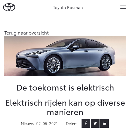
Toyota Bosman
Over Ons
Terug naar overzicht
Modellen
Ons bedrijf
Occasions
Ons bedrijf
Aygo X
Yaris
Onze medewerkers
HYBRIDE
HYBRIDE
Contact en Route
Nieuws & Acties
De toekomst is elektrisch
Vacatures
Klantbeoordelingen
Onderhoud
Elektrisch rijden kan op diverse
manieren
Vanaf € 23.750,-
Vanaf € 27.195,-
Diensten
Service & Onderhoud
Nieuws |
02-05-2021
Delen: