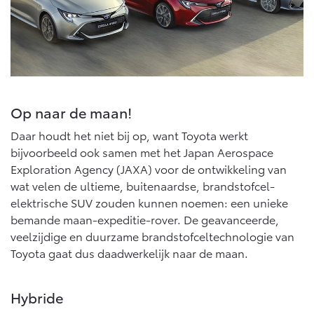
Navigatie updates
bZ4X
bZ4X Touring
BATTERIJ-ELEKTRISCH
BATTERIJ-ELEKTRISCH
Op naar de maan!
Vanaf € 39.995,-
Vanaf € 48.995,-
Daar houdt het niet bij op, want Toyota werkt
bijvoorbeeld ook samen met het Japan Aerospace
Exploration Agency (JAXA) voor de ontwikkeling van
Mirai
Proace City (excl. BTW)
wat velen de ultieme, buitenaardse, brandstofcel-
WATERSTOF-ELEKTRISCH
OOK ALS BATTERIJ-
elektrische SUV zouden kunnen noemen: een unieke
ELEKTRISCH
bemande maan-expeditie-rover. De geavanceerde,
veelzijdige en duurzame brandstofceltechnologie van
Toyota gaat dus daadwerkelijk naar de maan.
Vanaf € 76.695,-
Vanaf € 27.945,-
Hybride