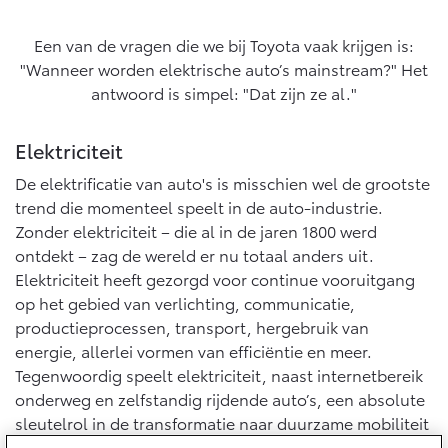
Yaris Cross
Urban Cruiser
Werkplaatsafspraak
Zakelijk
HYBRIDE
BATTERIJ-ELEKTRISCH
Private Lease
Onderhoud op Maat
Een van de vragen die we bij Toyota vaak krijgen is:
"Wanneer worden elektrische auto’s mainstream?" Het
APK
Wat is Private Lease?
Zakelijk
antwoord is simpel: "Dat zijn ze al."
Werkplaatsafspraak maken
Airco check
Bereken je maandbedrag
Vakantiecheck
Private Lease voor ZZP
Toyota voor de zaak
Elektriciteit
Contact en Route
Hybride Zekerheid Controle
Vanaf € 31.895,-
Vanaf € 32.995,-
Leaserijder
De elektrificatie van auto's is misschien wel de grootste
Toyota handleidingen
ZZP
Financieren
trend die momenteel speelt in de auto-industrie.
Schade melden
Toyota Service Informatie (SIL)
Wagenparkbeheer
Zonder elektriciteit – die al in de jaren 1800 werd
Corolla Hatchback
Corolla Touring Sports
HYBRIDE
HYBRIDE
ontdekt – zag de wereld er nu totaal anders uit.
Toyota Betaalplan
Plan een proefrit
Elektriciteit heeft gezorgd voor continue vooruitgang
Schade & Garantie
Leasen
op het gebied van verlichting, communicatie,
Vraag een brochure aan
productieprocessen, transport, hergebruik van
Oplaadservice
Toyota Pechhulp
energie, allerlei vormen van efficiëntie en meer.
Financial Lease
Schade & Glasherstel
Tegenwoordig speelt elektriciteit, naast internetbereik
Thuislaadpakketten
Operational Lease
Bekijk de verwachte modellen
10 jaar Toyota garantie
Vanaf € 33.495,-
Vanaf € 35.495,-
onderweg en zelfstandig rijdende auto’s, een absolute
Laadpas
10 jaar batterijgarantie
sleutelrol in de transformatie naar duurzame mobiliteit
Energie en slim laden
voor iedereen.