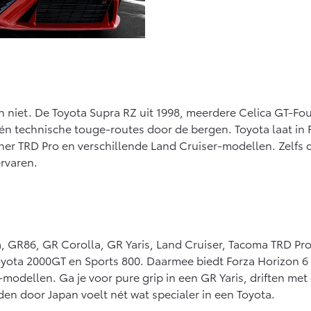
niet. De Toyota Supra RZ uit 1998, meerdere Celica GT-Fo
s én technische touge-routes door de bergen. Toyota laat in F
ner TRD Pro en verschillende Land Cruiser-modellen. Zelfs 
ervaren.
 GR86, GR Corolla, GR Yaris, Land Cruiser, Tacoma TRD Pro,
Toyota 2000GT en Sports 800. Daarmee biedt Forza Horizon 
d-modellen. Ga je voor pure grip in een GR Yaris, driften me
den door Japan voelt nét wat specialer in een Toyota.