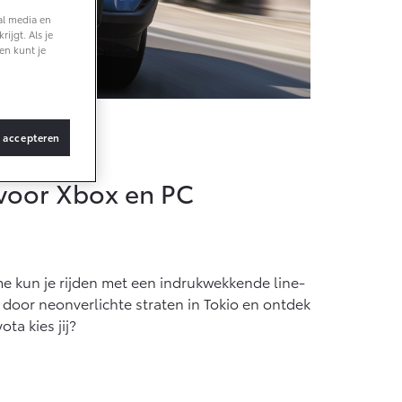
f € 36.495,-
al media en
ijgt. Als je
en kunt je
X Touring
TERIJ-ELEKTRISCH
s accepteren
 voor Xbox en PC
f € 48.995,-
ace Verso
TERIJ-ELEKTRISCH
me kun je rijden met een indrukwekkende line-
door neonverlichte straten in Tokio en ontdek
ta kies jij?
f € 55.950,-