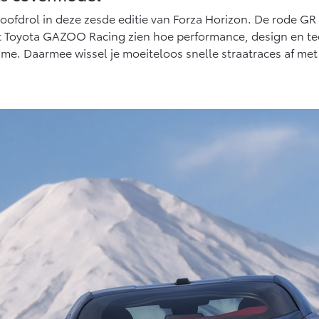
ux (excl. BTW)
Land Cruiser (excl. BTW)
drol in deze zesde editie van Forza Horizon. De rode GR G
 ALS BATTERIJ-
t Toyota GAZOO Racing zien hoe performance, design en 
KTRISCH
ame. Daarmee wissel je moeiteloos snelle straatraces af me
af € 56.570,-
Vanaf € 89.986,-