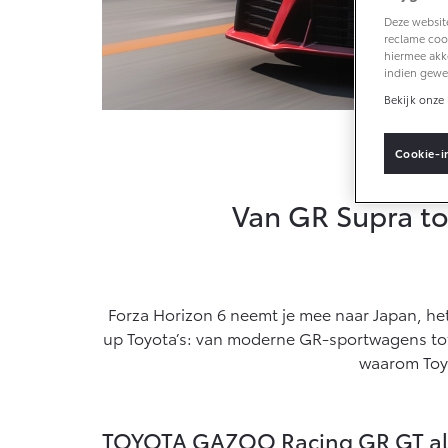
Vanaf € 33.495,-
Van
Deze website
reclame cook
hiermee akk
Toyota C-HR+
RAV
indien gewe
BATTERIJ-ELEKTRISCH
PLU
Bekijk onze 
Cookie-i
Van GR Supra to
Vanaf € 37.995,-
Van
Mirai
Proa
WATERSTOF-
OOK
ELEKTRISCH
ELE
Forza Horizon 6 neemt je mee naar Japan, het
up Toyota’s: van moderne GR-sportwagens tot 
waarom Toyo
Vanaf € 76.695,-
Van
TOYOTA GAZOO Racing GR GT al