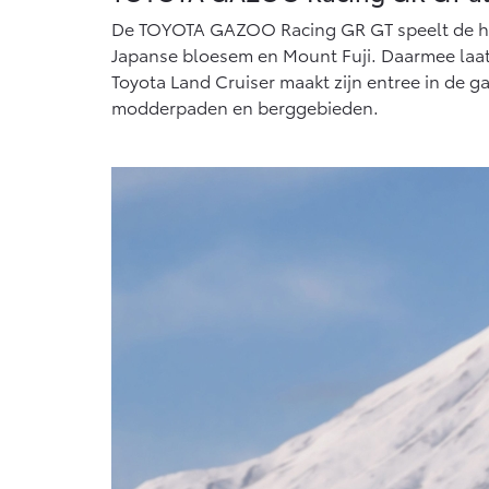
Proace Max (excl. BTW)
Hil
De TOYOTA GAZOO Racing GR GT speelt de hoof
OOK ALS BATTERIJ-
OOK
Japanse bloesem en Mount Fuji. Daarmee laa
ELEKTRISCH
ELE
Toyota Land Cruiser maakt zijn entree in de g
modderpaden en berggebieden.
Vanaf € 46.301,-
Van