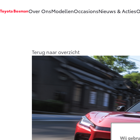
Over Ons
Modellen
Occasions
Nieuws & Acties
O
Toyota Bosman
Ons bedrijf
Aygo X
Yari
HYBRIDE
HYB
Ons bedrijf
Terug naar overzicht
Onze
medewerkers
Contact en
Route
Vanaf € 23.750,-
Van
Vacatures
Corolla Hatchback
Cor
Klantbeoordelingen
HYBRIDE
HYB
Wij gebru