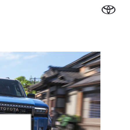
Plan een proefrit
Schade melden
Contact en
Plan een
Onderdelen &
Oplaadservice
Bedrijfswagens
Route
proefrit
n Cruiser
Accessoires
TERIJ-ELEKTRISCH
Vraag een brochure aan
Werkplaatsafspraak
ase
Thuislaadpakketten
Bedrijfswagens op
Vraag een
maken
Onderdelen
maat
brochure
 Lease
Laadpas
aan
Accessoires
Financieren of
Bekijk de verwachte
Energie en slim laden
Contact en Route
modellen
leasen
Banden
Contact en
Verzekeren
f € 32.995,-
Route
ota C-HR
 ALS PLUG-IN
RIDE